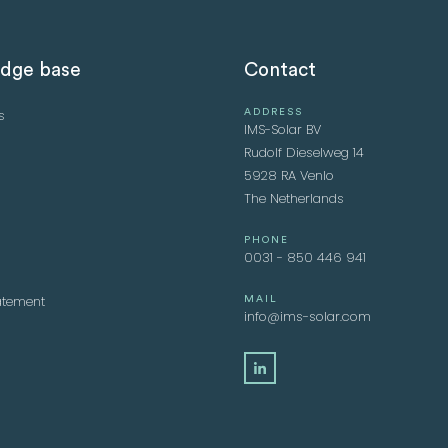
dge base
Contact
s
ADDRESS
IMS-Solar BV
Rudolf Dieselweg 14
5928 RA Venlo
The Netherlands
PHONE
0031 - 850 446 941
atement
MAIL
info@ims-solar.com